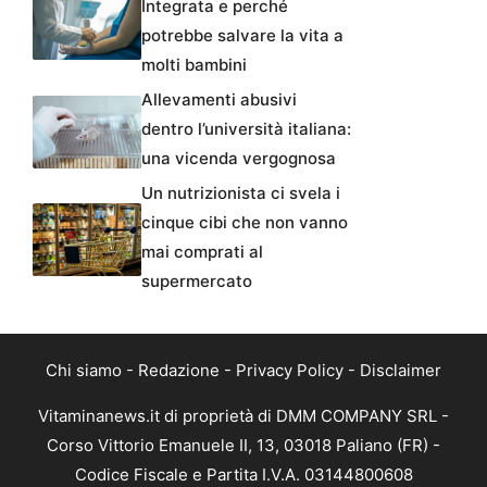
Integrata e perché
potrebbe salvare la vita a
molti bambini
Allevamenti abusivi
dentro l’università italiana:
una vicenda vergognosa
Un nutrizionista ci svela i
cinque cibi che non vanno
mai comprati al
supermercato
Chi siamo
-
Redazione
-
Privacy Policy
-
Disclaimer
Vitaminanews.it di proprietà di DMM COMPANY SRL -
Corso Vittorio Emanuele II, 13, 03018 Paliano (FR) -
Codice Fiscale e Partita I.V.A. 03144800608