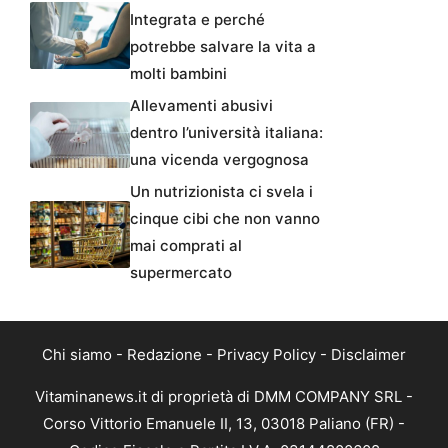
Integrata e perché
potrebbe salvare la vita a
molti bambini
Allevamenti abusivi
dentro l’università italiana:
una vicenda vergognosa
Un nutrizionista ci svela i
cinque cibi che non vanno
mai comprati al
supermercato
Chi siamo
-
Redazione
-
Privacy Policy
-
Disclaimer
Vitaminanews.it di proprietà di DMM COMPANY SRL -
Corso Vittorio Emanuele II, 13, 03018 Paliano (FR) -