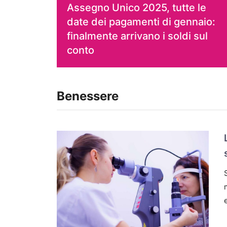
Assegno Unico 2025, tutte le
date dei pagamenti di gennaio:
finalmente arrivano i soldi sul
conto
Benessere