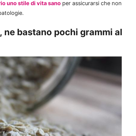
io uno stile di vita sano
per assicurarsi che non
atologie.
o, ne bastano pochi grammi al