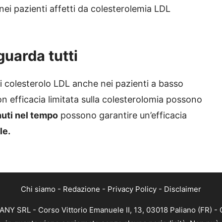
 nei pazienti affetti da colesterolemia LDL
uarda tutti
di colesterolo LDL anche nei pazienti a basso
n efficacia limitata sulla colesterolomia possono
uti nel tempo
possono garantire un’efficacia
le.
Chi siamo
-
Redazione
-
Privacy Policy
-
Disclaimer
Y SRL - Corso Vittorio Emanuele II, 13, 03018 Paliano (FR) - 