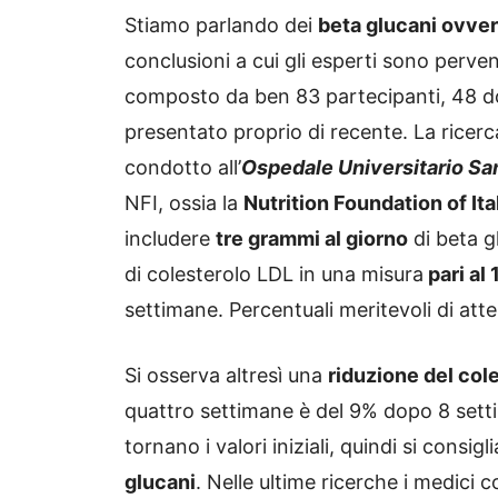
Stiamo parlando dei
beta glucani ovvero
conclusioni a cui gli esperti sono perv
composto da ben 83 partecipanti, 48 d
presentato proprio di recente. La ricerca
condotto all’
Ospedale Universitario Sa
NFI, ossia la
Nutrition Foundation of Ita
includere
tre grammi al giorno
di beta gl
di colesterolo LDL in una misura
pari al
settimane. P
ercentuali meritevoli di att
Si osserva altresì una
riduzione del cole
quattro settimane è del 9% dopo 8 sett
tornano i valori iniziali, quindi si consi
glucani
. Nelle ultime ricerche i medici