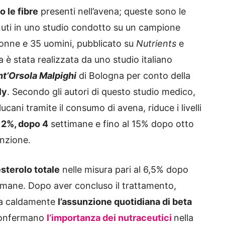
 le fibre
presenti nell’avena; queste sono le
enuti in uno studio condotto su un campione
onne e 35 uomini, pubblicato su
Nutrients
e
 è stata realizzata da uno studio italiano
nt’Orsola Malpighi
di Bologna per conto della
ly
. Secondo gli autori di questo studio medico,
ucani tramite il consumo di avena, riduce i livelli
 12%, dopo 4
settimane e fino al 15% dopo otto
enzione.
sterolo totale
nelle misura pari al 6,5% dopo
imane. Dopo aver concluso il trattamento,
glia caldamente
l’assunzione quotidiana di beta
 confermano
l’importanza dei nutraceutici
nella